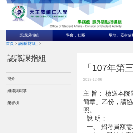
認識課指組
學會．社團
場地、器材借
首頁
>
認識課指組
>
認識課指組
「107年
簡介
2018-12-06
組織與職掌
主 旨： 檢送本
簡章」乙份，請協
榮譽榜
照。
說 明：
一、 招考員額需