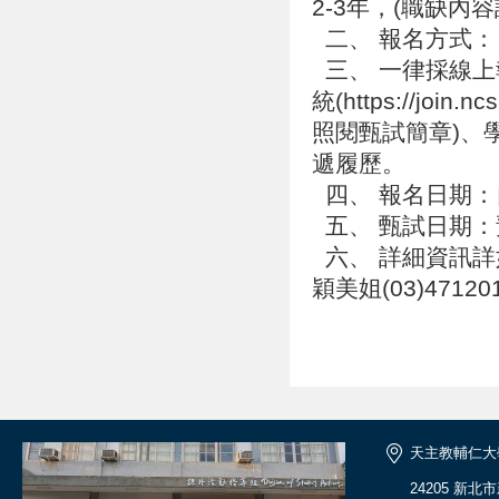
2-3年，(職缺內
二、 報名方式
三、 一律採線上
統(https://jo
照閱甄試簡章)、
遞履歷。
四、 報名日期：自
五、 甄試日期：
六、 詳細資訊詳
穎美姐(03)471201
天主教輔仁大
24205 新北