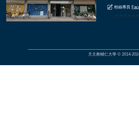
粉絲專頁
Fac
🎆🎆🎆🎆
天主教輔仁大學 © 2014-2