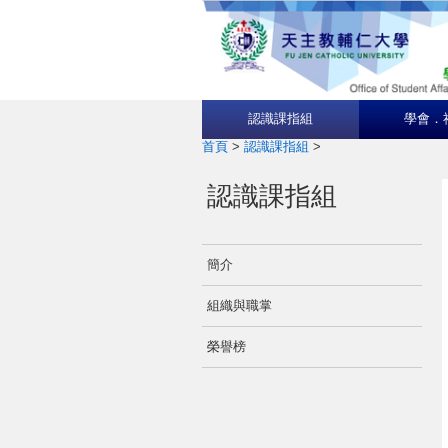
認識課指組
學會．
首頁
>
認識課指組
>
認識課指組
簡介
組織與職掌
榮譽榜