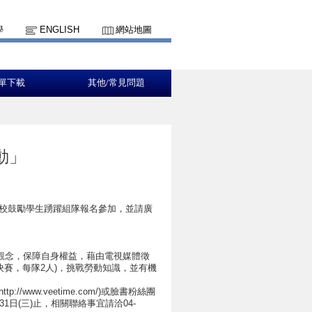
學
ENGLISH
網站地圖
單下載
其他/常見問題
動」
貴校鼓勵學生踴躍組隊報名參加，並請廣
觀念，保障自身權益，藉由電視媒體徵
決賽，每隊2人)，挑戰勞動知識，並有機
ww.veetime.com/)或臉書粉絲團
1日(三)止，相關聯絡事宜請洽04-