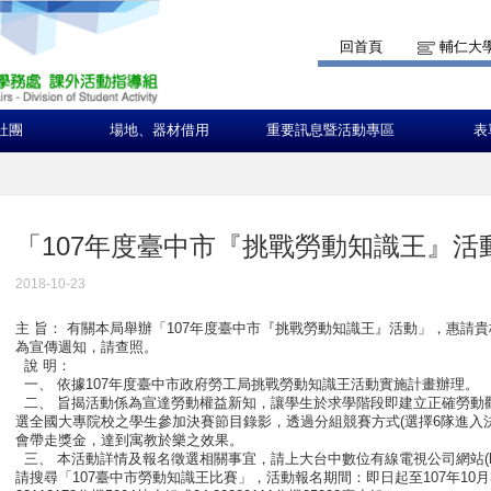
回首頁
輔仁大
社團
場地、器材借用
重要訊息暨活動專區
表
「107年度臺中市『挑戰勞動知識王』活
2018-10-23
主 旨： 有關本局舉辦「107年度臺中市『挑戰勞動知識王』活動」，惠請
為宣傳週知，請查照。
說 明：
一、 依據107年度臺中市政府勞工局挑戰勞動知識王活動實施計畫辦理。
二、 旨揭活動係為宣達勞動權益新知，讓學生於求學階段即建立正確勞動
選全國大專院校之學生參加決賽節目錄影，透過分組競賽方式(選擇6隊進入
會帶走獎金，達到寓教於樂之效果。
三、 本活動詳情及報名徵選相關事宜，請上大台中數位有線電視公司網站(http://w
請搜尋「107臺中市勞動知識王比賽」，活動報名期間：即日起至107年10月3