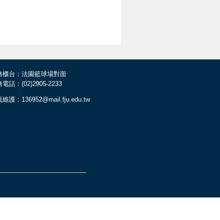
務櫃台：法園籃球場對面
電話：(02)2905-2233
維護：136952@mail.fju.edu.tw