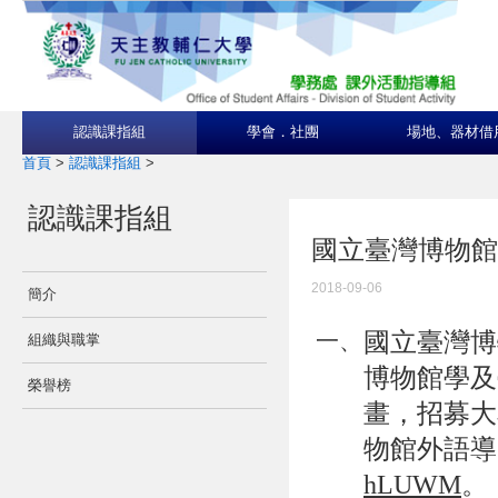
認識課指組
學會．社團
場地、器材借
首頁
>
認識課指組
>
認識課指組
國立臺灣博物館
2018-09-06
簡介
國立臺灣博
一、
組織與職掌
博物館學及
榮譽榜
畫，招募大
物館外語導
hLUWM
。