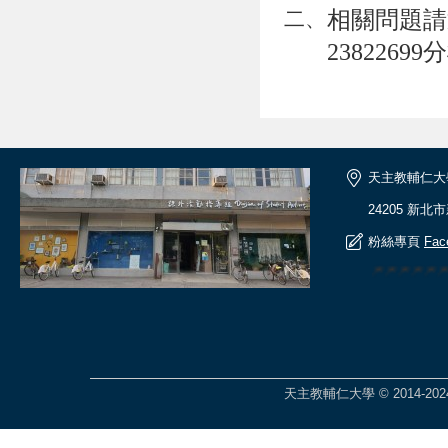
相關問題請
二、
23822699
天主教輔仁大
24205 新北
粉絲專頁
Fac
🎆🎆🎆🎆
天主教輔仁大學 © 2014-2