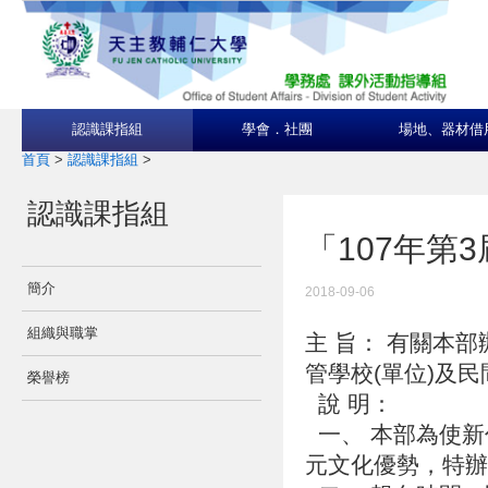
認識課指組
學會．社團
場地、器材借
首頁
>
認識課指組
>
認識課指組
「107年第
簡介
2018-09-06
組織與職掌
主 旨： 有關本
管學校(單位)及
榮譽榜
說 明：
一、 本部為使新
元文化優勢，特