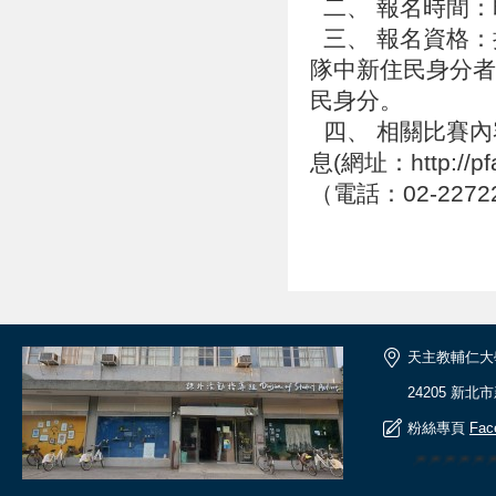
二、 報名時間：
三、 報名資格：
隊中新住民身分者
民身分。
四、 相關比賽內
息(網址：http:/
（電話：02-2272
天主教輔仁大
24205 新北
粉絲專頁
Fac
🎆🎆🎆🎆