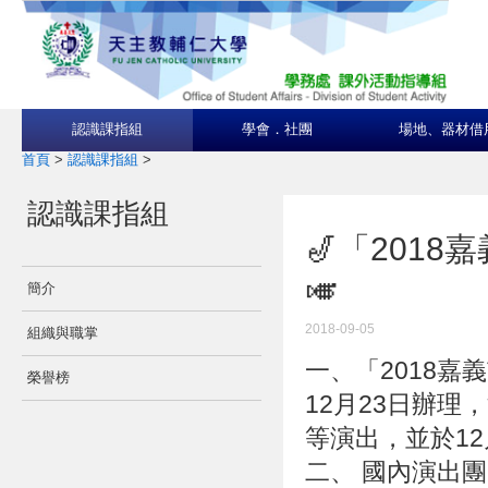
認識課指組
學會．社團
場地、器材借
首頁
>
認識課指組
>
認識課指組
🎷「201
🎺
簡介
2018-09-05
組織與職掌
一、「2018嘉
榮譽榜
12月23日辦
等演出，並於1
二、 國內演出團