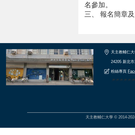
名參加。
三、 報名簡章
天主教輔仁大
24205 新北
粉絲專頁
Fac
🎆🎆🎆🎆
天主教輔仁大學 © 2014-2