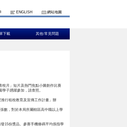
學
ENGLISH
網站地圖
單下載
其他/常見問題
」
文青稅月」短片及熱門焦點小圖創作比賽
園學子踴躍參加，請查照。
07年度推行租稅教育及宣傳工作計畫」辦
總張數，對於本局所屬轄區高中職以上學
頒發15份獎品。參賽手機條碼平均係指學