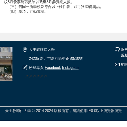
校8月發票總張數除以截至8月參賽總人數。
（三）若同一所學校皆符合以上條件者，即可獲30份獎品。
（四）獎項：行動電源。
天主教輔仁大學
服
服務
24205 新北市新莊區中正路510號
網頁
粉絲專頁
Facebook
Instagram
🎆🎆🎆🎆🎆🎆
天主教輔仁大學 © 2014-2024 版權所有，建議使用IE8.0以上瀏覽器瀏覽