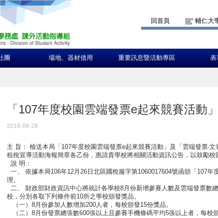
回首頁
輔仁大
社團
場地、器材借用
重要訊息暨活動專區
表
「107年度校園雲端發票e起來競賽活動
2018-08-28
主 旨： 檢送本局「107年度校園雲端發票e起來競賽活動」及「雲端發票‧
租稅宣導活動海報簡章各乙份，惠請貴學校將相關活動資訊公告，以鼓勵校
說 明：
一、 依據本局106年12月26日北區國稅服字第1060017604號函頒「1
理。
二、 財政部財政資訊中心將統計各學校8月份新增參賽人數及雲端發票數
校，分別各取下列條件前10所之學校頒發獎品。
（一）8月份參加人數增加200人者，每校頒發15份獎品。
（二）8月份發票總張數600張以上且參賽手機條碼平均5張以上者，每校