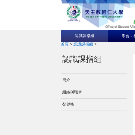
認識課指組
學會．
首頁
>
認識課指組
>
認識課指組
簡介
組織與職掌
榮譽榜