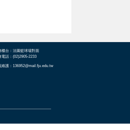
務櫃台：法園籃球場對面
電話：(02)2905-2233
維護：136952@mail.fju.edu.tw