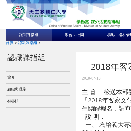
認識課指組
學會．社團
場地、器材借
首頁
>
認識課指組
>
認識課指組
「2018年
簡介
2018-07-10
組織與職掌
主 旨： 檢送本
「2018年客家
榮譽榜
生踴躍報名，請
說 明：
一、 為培養大專