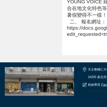
YOUNG VOI
合在地文化特色等
暑假變得不一樣
二、 報名網址：
https://docs.g
edit_requested=
天主教輔仁大
24205 新北
粉絲專頁
Fac
🎆🎆🎆🎆