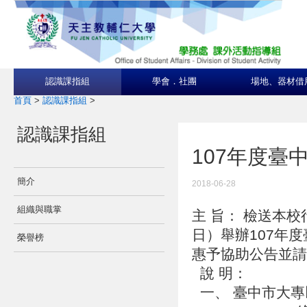
認識課指組
學會．社團
場地、器材借
首頁
>
認識課指組
>
認識課指組
107年度
簡介
2018-06-28
組織與職掌
主 旨： 檢送本校
日）舉辦107年
榮譽榜
惠予協助公告並
說 明：
一、 臺中市大專以