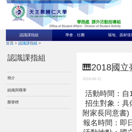
認識課指組
學會．社團
場地、器材借
首頁
>
認識課指組
>
認識課指組
🎹2018
簡介
2018-06-12
組織與職掌
活動時間：自107
招生對象：具
榮譽榜
附家長同意書)
報名時間：即日起