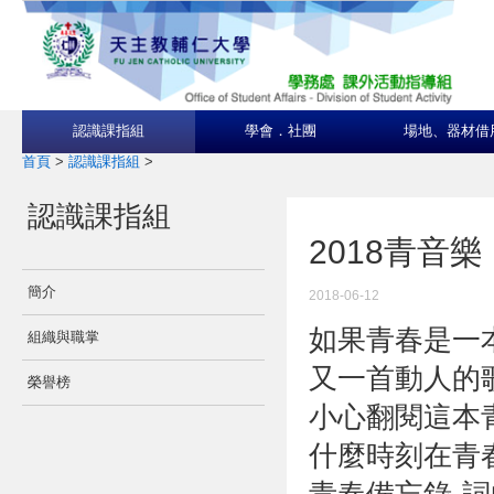
認識課指組
學會．社團
場地、器材借
首頁
>
認識課指組
>
認識課指組
2018青音
簡介
2018-06-12
如果青春是一
組織與職掌
又一首動人的
榮譽榜
小心翻閱這本
什麼時刻在青