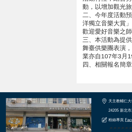
動，以增加觀光旅
二、今年度活動預
洋獨立音樂大賞」
歡迎愛好音樂之師
三、本活動為提供
舞臺供樂團表演，
業亦自107年3月
四、
相
關
報
名
簡
章
天主教輔仁大
24205 新北
粉絲專頁
Fac
🎆🎆🎆🎆