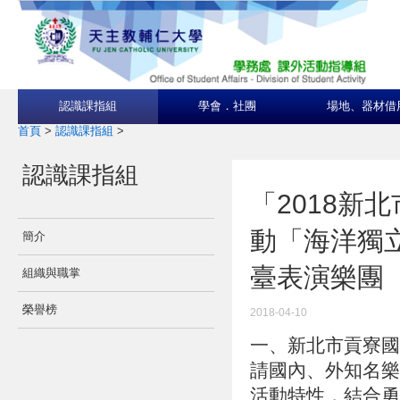
認識課指組
學會．社團
場地、器材借
首頁
>
認識課指組
>
認識課指組
「2018新
動「海洋獨
簡介
臺表演樂團
組織與職掌
榮譽榜
2018-04-10
一、新北市貢寮國
請國內、外知名樂
活動特性，結合勇