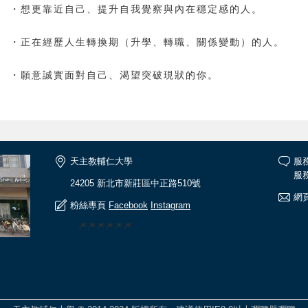
・想更靠近自己、提升自我覺察與內在穩定感的人。
・正在經歷人生轉換期（升學、轉職、關係變動）的人。
・願意誠實面對自己、渴望突破現狀的你。
天主教輔仁大學
服
服務
24205 新北市新莊區中正路510號
網頁
粉絲專頁
Facebook
Instagram
🎆🎆🎆🎆🎆🎆