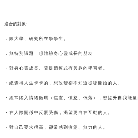
適合的
對象:
．限大學、研究所在學學生。
．無特別議題，想體驗身心靈成長的朋友
・對身心靈成長、薩提爾模式有興趣的學習者。
・總覺得人生卡卡的，想改變卻不知道從哪開始的人。
・經常陷入情緒循環（焦慮、憤怒、低落），想提升自我能量
・在人際關係中反覆受傷，渴望更自在互動的人。
・對自己要求很高，卻常感到疲憊、無力的人。