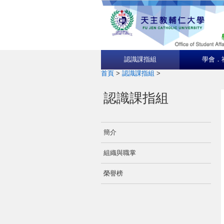
認識課指組
學會．
首頁
>
認識課指組
>
認識課指組
簡介
組織與職掌
榮譽榜