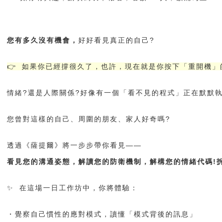
您有多久沒有機會，
好好看見真正的自己?
👉 如果你已經撐很久了，
也許，現在就是你按下「重開機」
情緒?還是人際關係?好像有一個「看不見的程式」正在默默執
您曾對這樣的自己、周圍的朋友、家人好奇嗎?
透過《薩提爾》將一步步帶你看見——
看見您的溝通姿態，解讀您的防衛機制，解構您的情緒代碼!
✨ 在這場一日工作坊中，你將體驗：
・覺察自己慣性的應對模式，讀懂「模式背後的訊息」