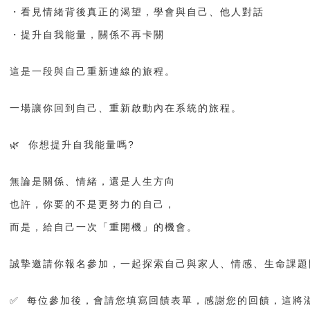
・看見情緒背後真正的渴望，學會與自己、他人對話
・提升自我能量，關係不再卡關
這是一段與自己重新連線的旅程。
一場讓你
回到自己、重新啟動內在系統
的旅程。
🌿 你想提升自我能量嗎?
無論是關係、情緒，還是人生方向
也許，你要的不是更努力的自己，
而是，給自己一次「重開機」的機會。
誠摯邀請你報名參加，一起探索自己與家人、情感、生命課題
✅ 每位參加後，會請您填寫
回饋表單
，感謝您的回饋，這將