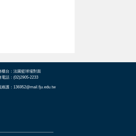
務櫃台：法園籃球場對面
電話：(02)2905-2233
維護：136952@mail.fju.edu.tw