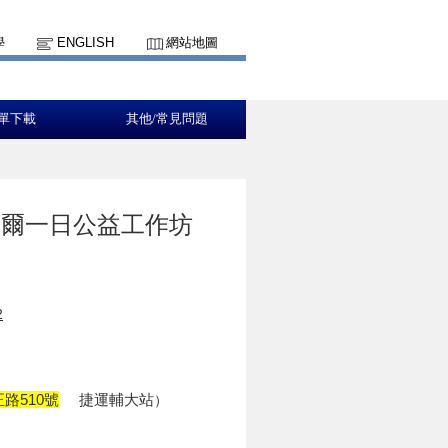
學
ENGLISH
網站地圖
單下載
其他/常見問題
薩提爾一日公益工作坊
2
路510號
捷運輔大站
）