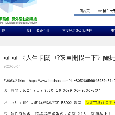
回首頁
輔仁大
社團
場地、器材借用
重要訊息暨活動專區
表
📣 📣 《人生卡關中?來重開機一下》
2026-05-07
活動報名網頁：
https://www.beclass.com/rid=305269569f45989b51b
🕒 時間：5/24（日）9:30–16:30(9:00~9:30報到)
新北市新莊區中正
📍 地點：
輔仁大學進修部地下室 ES002 教室
（
💌 如你有興趣，請填寫表單報名，名額:24人，額滿為止！