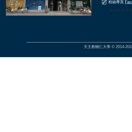
粉絲專頁
Fac
🎆🎆🎆🎆
天主教輔仁大學 © 2014-2