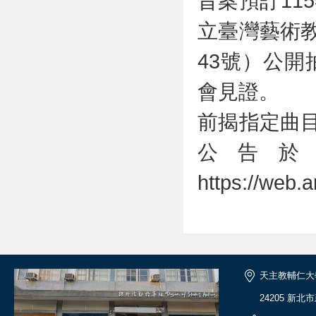
旨案預訂11
立臺灣藝術
43號）公
會見證。
前揭指定曲
公告於
https://web.
天主教輔仁大
24205 新北