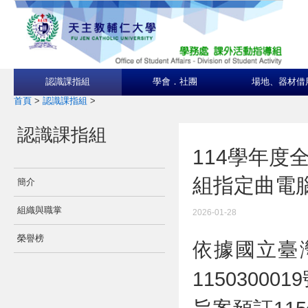
認識課指組
學會．社團
場地、器材借
首頁
>
認識課指組
>
認識課指組
114學年
組指定曲電
簡介
組織與職掌
2026-01-28
榮譽榜
依據國立臺灣
11503000