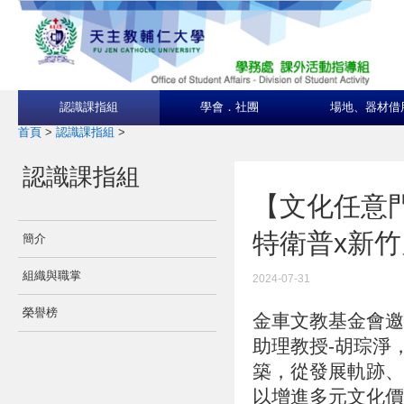
認識課指組
學會．社團
場地、器材借
首頁
>
認識課指組
>
認識課指組
【文化任意
特衛普x新
簡介
組織與職掌
2024-07-31
榮譽榜
金車文教基金會邀
助理教授-胡琮淨
築，從發展軌跡、
以增進多元文化價