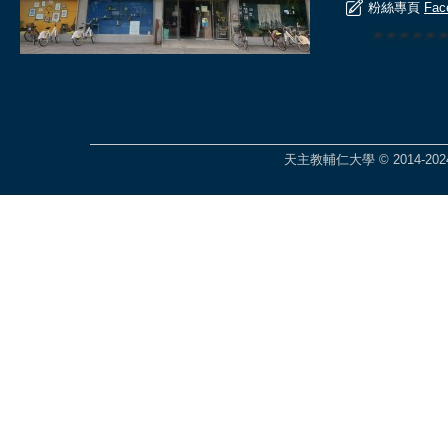
粉絲專頁
Fac
🎆🎆🎆🎆
天主教輔仁大學 © 2014-2