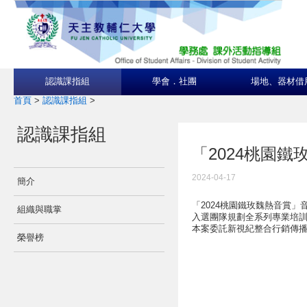
認識課指組
學會．社團
場地、器材借
首頁
>
認識課指組
>
認識課指組
「2024桃園鐵
2024-04-17
簡介
「2024桃園鐵玫魏熱音賞」
組織與職掌
入選團隊規劃全系列專業培訓
本案委託新視紀整合行銷傳播股份
榮譽榜