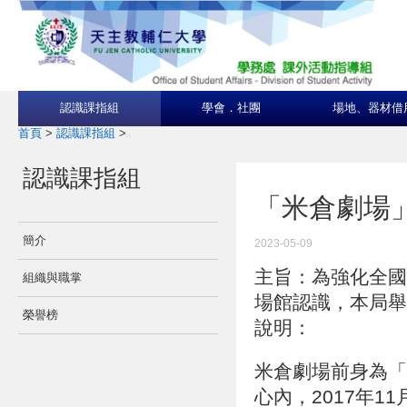
認識課指組
學會．社團
場地、器材借
首頁
>
認識課指組
>
認識課指組
「米倉劇場
簡介
2023-05-09
主旨：為強化全國
組織與職掌
場館認識，本局舉
榮譽榜
說明：
米倉劇場前身為「
心內，2017年