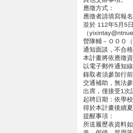
應徵方式：
應徵者請填寫報名表單，
並於 112年5月5
（yixintay@
營隊輔－ＯＯＯ（
通知面談，不合格
本計畫將依應徵資
以電子郵件通知線
錄取者須參加行前
交通補助，無法參
出席，僅接受1次
起聘日期：依學校
得於本計畫後續夏
提醒事項：
所送履歷表資料如
造、假借、冒用等