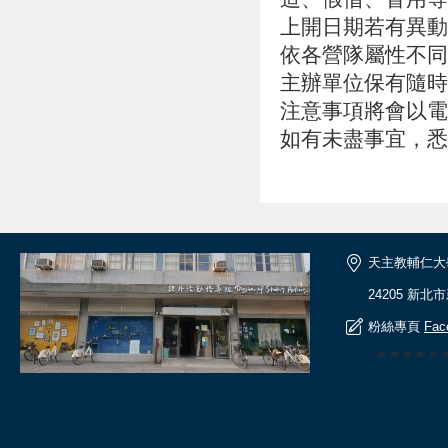
上開日期若有異動
依各營隊屬性不同
主辦單位保有隨時
注意事項將會以電
如有未盡事宜，悉
天主教輔仁大
24205 新北
粉絲專頁
Fac
🎆🎆🎆🎆