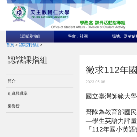
認識課指組
學會．社團
場地、器材借
首頁
>
認識課指組
>
認識課指組
徵求112年
簡介
2023-05-08
組織與職掌
國立臺灣師範大學
榮譽榜
營隊為教育部國民及
—學生英語力評量
「112年國小英語