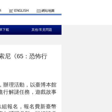
學
ENGLISH
網站地圖
單下載
其他/常見問題
索尼《65：恐怖行
，辦理活動，以臺博本館
進行解謎任務，遊戲故事
放1組報名，報名費新臺幣