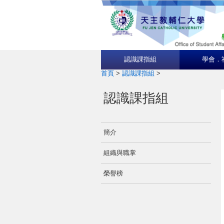
認識課指組
學會．
首頁
>
認識課指組
>
認識課指組
簡介
組織與職掌
榮譽榜