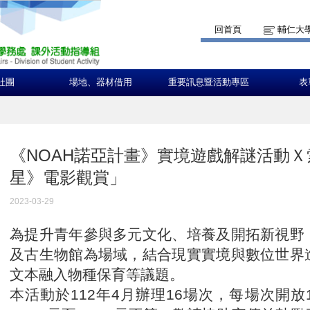
回首頁
輔仁大
社團
場地、器材借用
重要訊息暨活動專區
表
《NOAH諾亞計畫》實境遊戲解謎活動Ｘ
星》電影觀賞」
2023-03-29
為提升青年參與多元文化、培養及開拓新視野
及古生物館為場域，結合現實實境與數位世界
文本融入物種保育等議題。
本活動於112年4月辦理16場次，每場次開