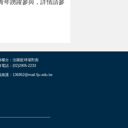
鼓勵青年踴躍參與，詳情請參
務櫃台：法園籃球場對面
電話：(02)2905-2233
維護：136952@mail.fju.edu.tw