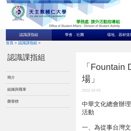
認識課指組
學會．社團
場地、器材借
首頁
>
認識課指組
>
認識課指組
「Founta
場」
簡介
組織與職掌
2022-10-03
榮譽榜
中華文化總會辦理「
活動
一、為從事台灣文