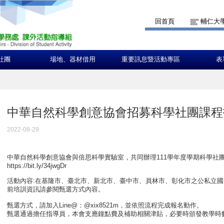
回首頁
輔仁大
社團
場地、器材借用
重要訊息暨活動專區
表
中華自然科學創意協會招募科學社團課程
2022-08-29
中華自然科學創意協會與倍思科學實驗室，共同辦理111學年度學期科學社團
https://bit.ly/34jwgDr
活動內容:在基隆市、臺北市、新北市、臺中市、員林市、彰化市之公私立
前培訓資訊請參閱甄選方式內容。
甄選方式，請加入Line@：@xix8521m，並依照流程完成報名動作。
甄選通過擔任指導員，本會支應鐘點費及補助相關津貼，必要時頒發教學時