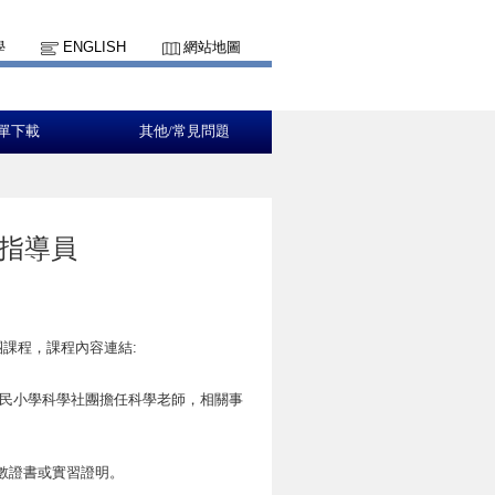
學
ENGLISH
網站地圖
單下載
其他/常見問題
指導員
課程，課程內容連結:
國民小學科學社團擔任科學老師，相關事
數證書或實習證明。