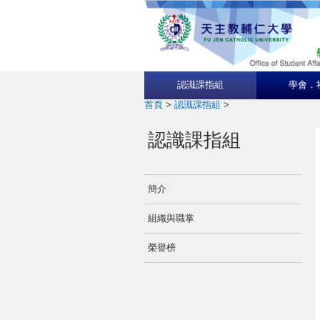
認識課指組
學會．
首頁
>
認識課指組
>
認識課指組
簡介
組織與職掌
榮譽榜