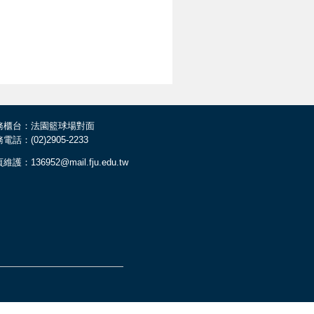
務櫃台：法園籃球場對面
電話：(02)2905-2233
維護：136952@mail.fju.edu.tw