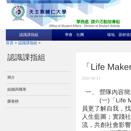
認識課指組
學會．社團
場地、器材借
首頁
>
認識課指組
>
認識課指組
「Life M
簡介
2022-06-21
組織與職掌
一、 營隊內容
(一)「Life
榮譽榜
員更了解自我，找
人生藍圖；實踐社
流，共創社會影