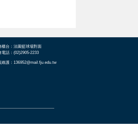
務櫃台：法園籃球場對面
電話：(02)2905-2233
維護：136952@mail.fju.edu.tw