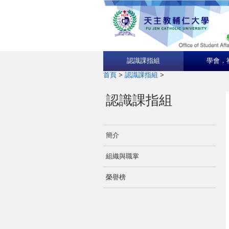
認識課指組
學會．
首頁
>
認識課指組
>
認識課指組
簡介
組織與職掌
榮譽榜