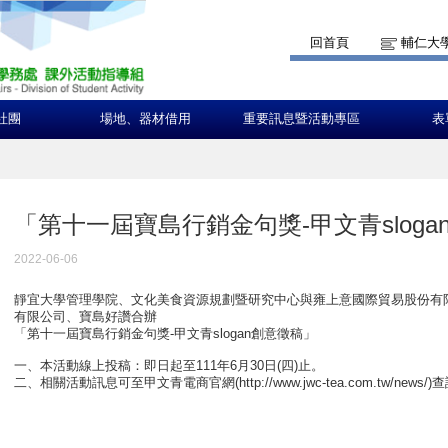
回首頁
輔仁大
社團
場地、器材借用
重要訊息暨活動專區
表
「第十一屆寶島行銷金句獎-甲文青sloga
2022-06-06
靜宜大學管理學院、文化美食資源規劃暨研究中心與雍上意國際貿易股份有
有限公司、寶島好讚合辦
「第十一屆寶島行銷金句獎-甲文青slogan創意徵稿」
一、本活動線上投稿：即日起至111年6月30日(四)止。
二、相關活動訊息可至甲文青電商官網(http://www.jwc-tea.com.tw/news/