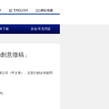
學
ENGLISH
網站地圖
單下載
其他/常見問題
n創意徵稿」
限公司（甲文青）、活意行銷企管顧問
)查詢。