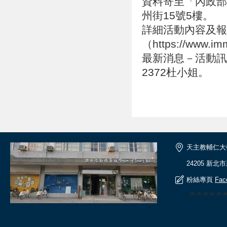
資料寄至「內政部
州街15號5樓。
詳細活動內容及報
（https://www.imm
最新消息－活動訊息
2372杜小姐。
天主教輔仁大
24205 新北
粉絲專頁
Fac
🎆🎆🎆🎆