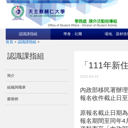
認識課指組
學會．社團
場地、器材借
首頁
>
認識課指組
>
認識課指組
「111年
簡介
2022-04-14
組織與職掌
內政部移民署辦理
報名收件截止日至1
榮譽榜
原報名截止日期為
報名期間至同年4