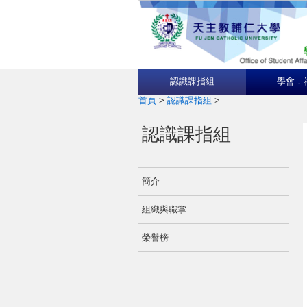
認識課指組
學會．
首頁
>
認識課指組
>
認識課指組
簡介
組織與職掌
榮譽榜