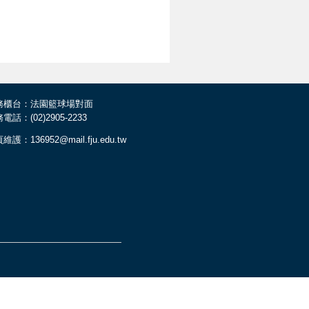
務櫃台：法園籃球場對面
電話：(02)2905-2233
維護：136952@mail.fju.edu.tw