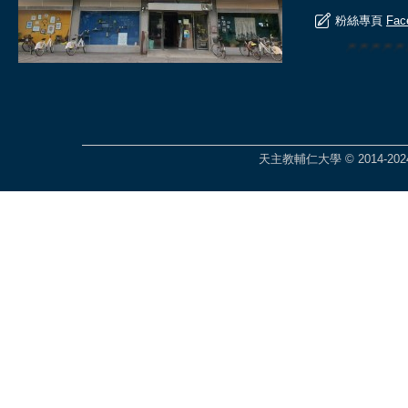
粉絲專頁
Fac
🎆🎆🎆🎆
天主教輔仁大學 © 2014-2