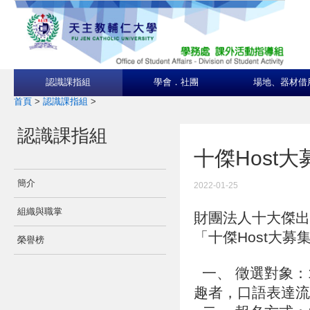
認識課指組
學會．社團
場地、器材借
首頁
>
認識課指組
>
認識課指組
十傑Host
簡介
2022-01-25
組織與職掌
財團法人十大傑出
「十傑Host大
榮譽榜
一、 徵選對象：
趣者，口語表達