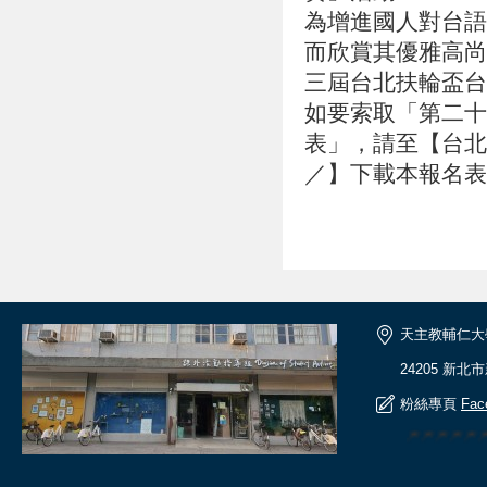
為增進國人對台語
而欣賞其優雅高尚
三屆台北扶輪盃
如要索取「第二十
表」，請至【台北城東扶
／】下載本報名
天主教輔仁大
24205 新北
粉絲專頁
Fac
🎆🎆🎆🎆