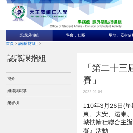
認識課指組
學會．社團
場地、器材借
首頁
>
認識課指組
>
認識課指組
「第二十三
賽」
簡介
組織與職掌
2022-01-04
榮譽榜
110年3月26日
東、大安、遠東、
城扶輪社聯合主辦
賽』活動