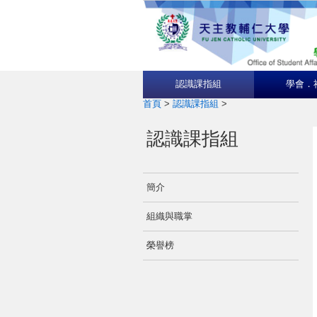
認識課指組
學會．
首頁
>
認識課指組
>
認識課指組
簡介
組織與職掌
榮譽榜