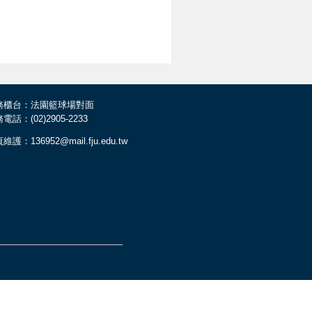
務櫃台：法園籃球場對面
電話：(02)2905-2233
維護：136952@mail.fju.edu.tw