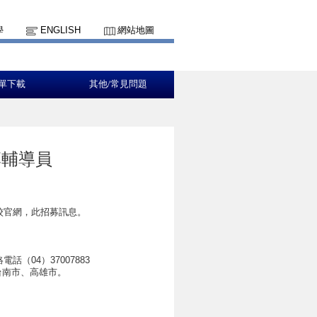
學
ENGLISH
網站地圖
單下載
其他/常見問題
專輔導員
貴校官網，此招募訊息。
，聯絡電話（04）37007883
台南市、高雄市。