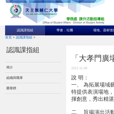
認識課指組
學會．社團
場地、器材借
首頁
>
認識課指組
>
認識課指組
「大孝門廣
簡介
2021-11-08
說 明：
組織與職掌
一、 為拓展場域
榮譽榜
特提供表演場地，
揮創意，秀出精湛
二、 旨揭演出活