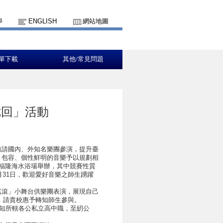
學
ENGLISH
網站地圖
單下載
其他/常見問題
七回」活動
邀請國內、外知名樂團參演，提升臺
、包容、個性鮮明的音樂予以規劃相
福隆海水浴場舉辦，其中競賽性質
月31日，歡迎愛好音樂之師生踴躍
搖滾」小舞台供樂團表演，展現自己
日，請貴校惠予轉知師生參與。
轉知所轄各公私立高中職，至紉公