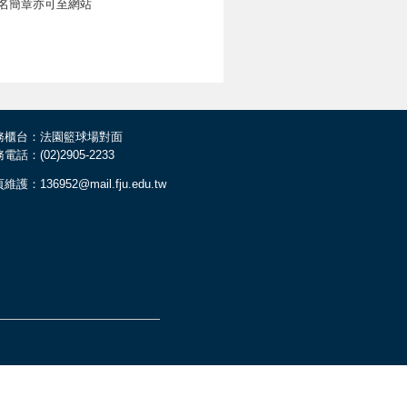
名簡章亦可至網站
務櫃台：法園籃球場對面
電話：(02)2905-2233
維護：136952@mail.fju.edu.tw