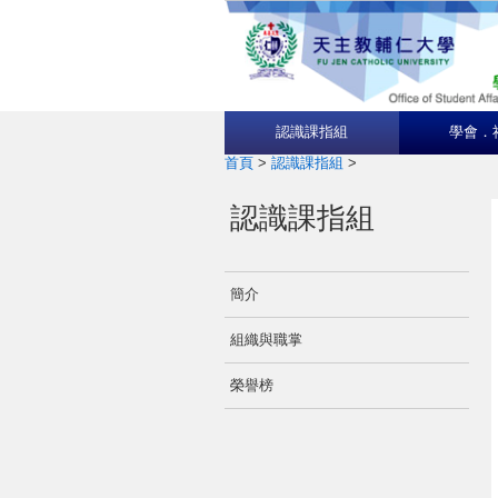
認識課指組
學會．
首頁
>
認識課指組
>
認識課指組
簡介
組織與職掌
榮譽榜