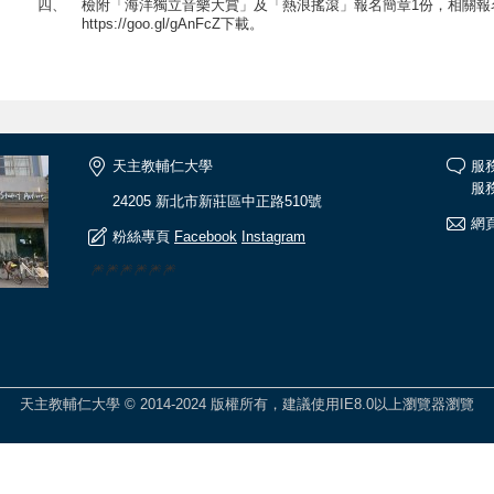
四、
檢附「海洋獨立音樂大賞」及「熱浪搖滾」報名簡章1份，相關報
https://goo.gl/gAnFcZ下載。
天主教輔仁大學
服
服務
24205 新北市新莊區中正路510號
網頁
粉絲專頁
Facebook
Instagram
🎆🎆🎆🎆🎆🎆
天主教輔仁大學 © 2014-2024 版權所有，建議使用IE8.0以上瀏覽器瀏覽