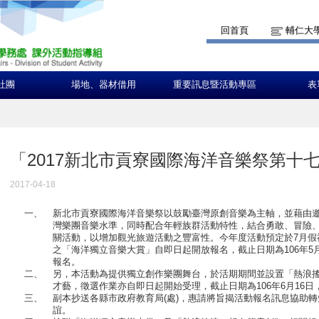
回首頁
輔仁大
社團
場地、器材借用
重要訊息暨活動專區
表
「2017新北市貢寮國際海洋音樂祭第十
2017-04-18
一、
新北市貢寮國際海洋音樂祭以鼓勵臺灣原創音樂為主軸，並藉由
灣樂團音樂水準，同時配合年輕族群活動特性，結合勇敢、冒險
關活動，以增加觀光旅遊活動之豐富性。今年度活動預定於7月假
之「海洋獨立音樂大賞」自即日起開放報名，截止日期為106年5
報名。
二、
另，本活動為提供獨立創作樂團舞台，於活期期間並設置「熱浪
才藝，徵選作業亦自即日起開始受理，截止日期為106年6月16
三、
副本抄送各縣市政府教育局(處)，惠請將旨揭活動報名訊息協助
誼。