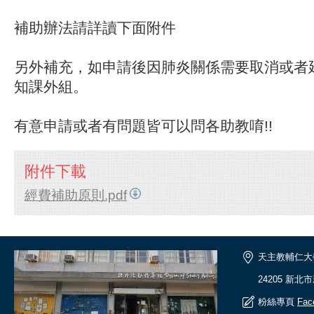
補助辦法請詳讀下面附件
另外補充，如申請後因肺炎關係需要取消或者
知課外組。
有意申請或者有問題皆可以問各助教唷!!
附件下載
經費補助原則.pdf
天主教輔仁大
24205 新北
粉絲專頁
Fac