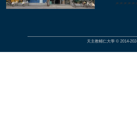
🎆🎆🎆🎆
天主教輔仁大學 © 2014-2