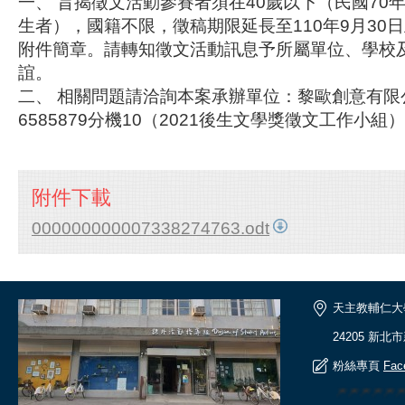
一、 旨揭徵文活動參賽者須在40歲以下（民國70
生者），國籍不限，徵稿期限延長至110年9月30
附件簡章。請轉知徵文活動訊息予所屬單位、學校
誼。
二、 相關問題請洽詢本案承辦單位：黎歐創意有限公
6585879分機10（2021後生文學獎徵文工作小組
附件下載
000000000007338274763.odt
天主教輔仁大
24205 新北
粉絲專頁
Fac
🎆🎆🎆🎆