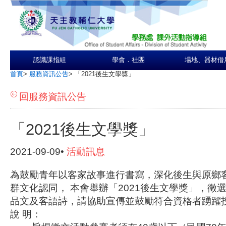
認識課指組
學會．社團
場地、器材借
首頁
>
服務資訊公告
>
「2021後生文學獎」
回服務資訊公告
「2021後生文學獎」
2021-09-09•
活動訊息
為鼓勵青年以客家故事進行書寫，深化後生與原鄉
群文化認同， 本會舉辦「2021後生文學獎」，徵
品文及客語詩，請協助宣傳並鼓勵符合資格者踴躍
說 明：