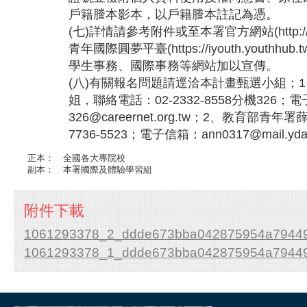
戶籍謄本影本，以戶籍謄本註記為憑。
(七)詳情請參考附件或至本署官方網站(http://www.
青年國際圓夢平臺(https://iyouth.youth
學生事務、國際事務等網站加以宣傳。
(八)有關報名問題請逕洽本計畫甄選小組；
姐，聯絡電話：02-2332-8558分機326；
326@careernet.org.tw；2、教育部青
7736-5523；電子信箱：ann0317@mail.yda.
正本：
全國各大專院校
副本：
本署國際及體驗學習組
附件下載
1061293378_2_ddde673bba042875954a7944
1061293378_1_ddde673bba042875954a7944