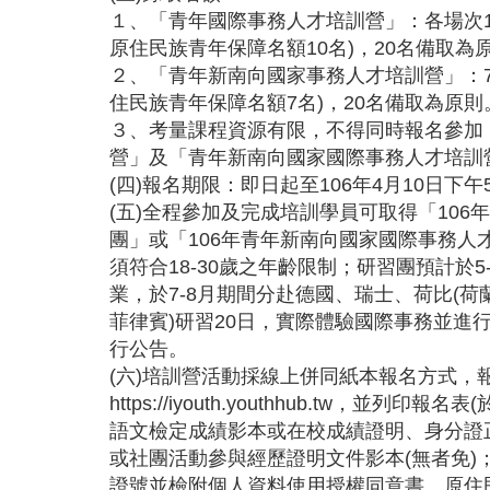
１、「青年國際事務人才培訓營」：各場次1
原住民族青年保障名額10名)，20名備取為
２、「青年新南向國家事務人才培訓營」：7
住民族青年保障名額7名)，20名備取為原則
３、考量課程資源有限，不得同時報名參加
營」及「青年新南向國家國際事務人才培訓
(四)報名期限：即日起至106年4月10日下午
(五)全程參加及完成培訓學員可取得「106
團」或「106年青年新南向國家國際事務人
須符合18-30歲之年齡限制；研習團預計於5
業，於7-8月期間分赴德國、瑞士、荷比(荷
菲律賓)研習20日，實際體驗國際事務並進
行公告。
(六)培訓營活動採線上併同紙本報名方式，
https://iyouth.youthhub.tw，並列
語文檢定成績影本或在校成績證明、身分證
或社團活動參與經歷證明文件影本(無者免)
證號並檢附個人資料使用授權同意書、原住