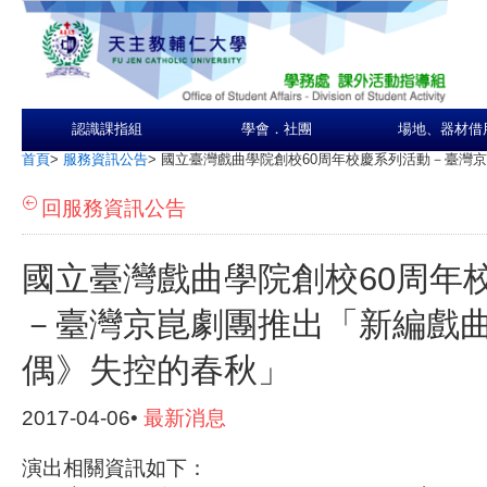
認識課指組
學會．社團
場地、器材借
首頁
>
服務資訊公告
>
國立臺灣戲曲學院創校60周年校慶系列活動－臺灣
回服務資訊公告
國立臺灣戲曲學院創校60周年
－臺灣京崑劇團推出「新編戲
偶》失控的春秋」
2017-04-06•
最新消息
演出相關資訊如下：