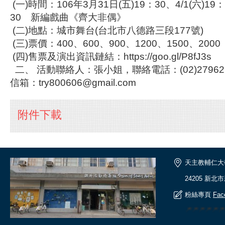
(一)時間：106年3月31日(五)19：30、4/1(六)19：
30 新編戲曲《齊大非偶》
(二)地點：城市舞台(台北市八德路三段177號)
(三)票價：400、600、900、1200、1500、2000
(四)售票及演出資訊鏈結：https://goo.gl/P8fJ3s
二、 活動聯絡人：張小姐，聯絡電話：(02)27962
信箱：try800606@gmail.com
附件下載
天主教輔仁大
24205 新北
粉絲專頁
Fac
🎆🎆🎆🎆