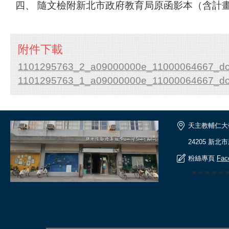
四、 隨文檢附新北市政府教育局原函影本（含計
附件下載
1101295763_2_a09000000e_11000064667_doc
1101295763_1_a09000000e_11000064667_doc
天主教輔仁大
24205 新北
粉絲專頁
Fac
🎆🎆🎆🎆