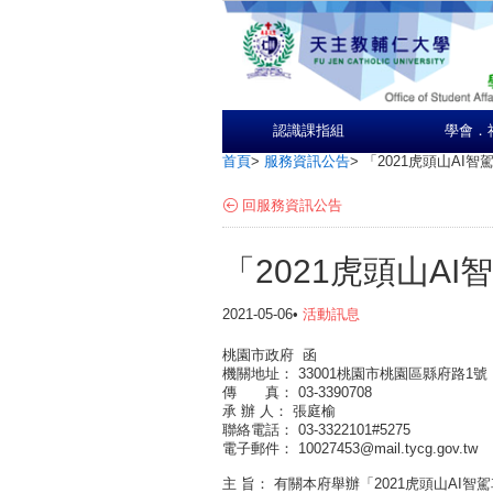
認識課指組
學會．
首頁
>
服務資訊公告
>
「2021虎頭山AI
回服務資訊公告
「2021虎頭山A
2021-05-06•
活動訊息
桃園市政府 函
機關地址：
33001桃園市桃園區縣府路1號
傳 真：
03-3390708
承 辦 人：
張庭榆
聯絡電話：
03-3322101#5275
電子郵件：
10027453@mail.tycg.gov.tw
主
旨：
有關本府舉辦「2021虎頭山AI