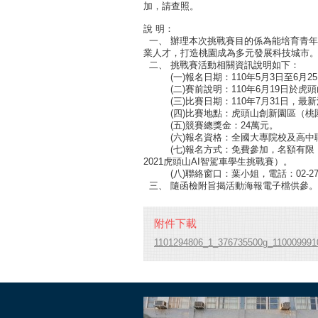
加，請查照。
說
明：
一、
辦理本次挑戰賽目的係為能培育青年
業人才，打造桃園成為多元發展科技城市
二、
挑戰賽活動相關資訊說明如下：
(一)報名日期：110年5月3日至6月2
(二)賽前說明：110年6月19日於
(三)比賽日期：110年7月31日，最新消息詳
(四)比賽地點：虎頭山創新園區（桃
(五)競賽總獎金：24萬元。
(六)報名資格：全國大專院校及高中
(七)報名方式：免費參加，名額有限，採線上
2021虎頭山AI智駕車學生挑戰賽）。
(八)聯絡窗口：葉小姐，電話：02-2730
三、
隨函檢附旨揭活動海報電子檔供參。
附件下載
1101294806_1_376735500g_1100099910