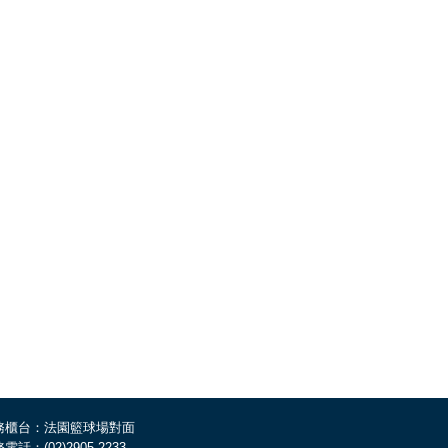
務櫃台：法園籃球場對面
電話：(02)2905-2233