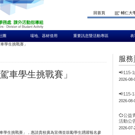
回首頁
輔仁大
社團
場地、器材借用
重要訊息暨活動專區
表
智駕車學生挑戰賽」
服務
I智駕車學生挑戰賽」
📢11
2026-08-
📢11
2026-08-
💞公益
活動公告
2026-07-
智駕車學生挑戰賽」，惠請貴校廣為宣傳並鼓勵學生踴躍報名參