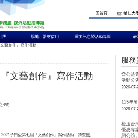
回首頁
輔仁大
社團
場地、器材借用
重要訊息暨活動專區
表
『文藝創作』寫作活動
服務
七屆『文藝創作』寫作活動
💞公益
活動公告
2026-07-
115
8之4號
2026-07-
檢送台
優惠專
「2021子曰盃第七屆『文藝創作』寫作活動，請查照。
紉公誼