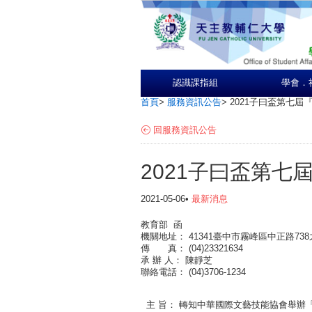
認識課指組
學會．
首頁
>
服務資訊公告
>
2021子曰盃第七屆
回服務資訊公告
2021子曰盃第
2021-05-06•
最新消息
教育部 函
機關地址： 41341臺中市霧峰區中正路73
傳 真： (04)23321634
承 辦 人： 陳靜芝
聯絡電話： (04)3706-1234
主 旨： 轉知中華國際文藝技能協會舉辦