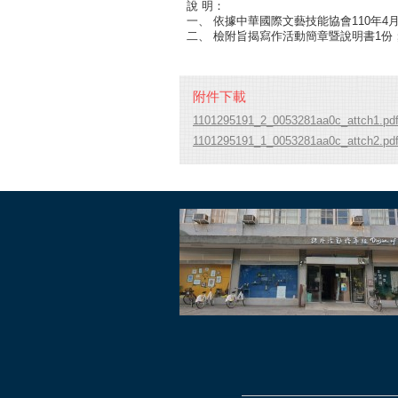
說 明：
一、 依據中華國際文藝技能協會110年4月1
二、 檢附旨揭寫作活動簡章暨說明書1份
附件下載
1101295191_2_0053281aa0c_attch1.pd
1101295191_1_0053281aa0c_attch2.pd