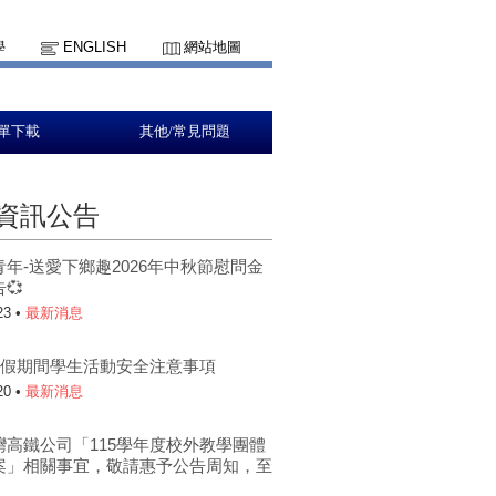
學
ENGLISH
網站地圖
單下載
其他/常見問題
資訊公告
青年-送愛下鄉趣2026年中秋節慰問金
💞
23 •
最新消息
年暑假期間學生活動安全注意事項
20 •
最新消息
灣高鐵公司「115學年度校外教學團體
案」相關事宜，敬請惠予公告周知，至
。