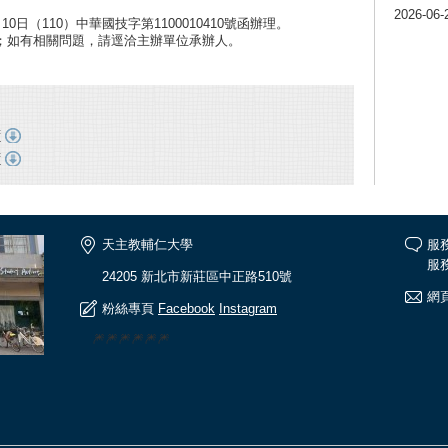
2026-06-
0日（110）中華國技字第1100010410號函辦理。
；如有相關問題，請逕洽主辦單位承辦人。
f
f
天主教輔仁大學
服
服務
24205 新北市新莊區中正路510號
網頁
粉絲專頁
Facebook
Instagram
🎆🎆🎆🎆🎆🎆