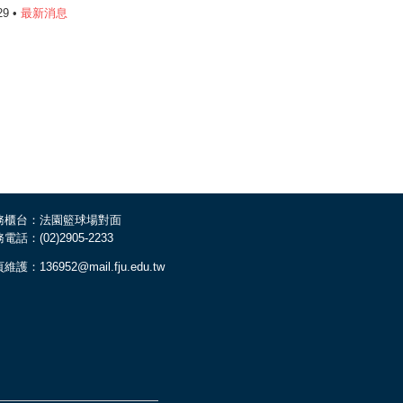
29 •
最新消息
務櫃台：法園籃球場對面
電話：(02)2905-2233
維護：136952@mail.fju.edu.tw