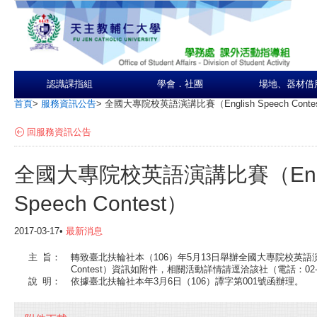
認識課指組
學會．社團
場地、器材借
首頁
>
服務資訊公告
>
全國大專院校英語演講比賽（English Speech Conte
回服務資訊公告
全國大專院校英語演講比賽（Engl
Speech Contest）
2017-03-17•
最新消息
主
旨：
轉致臺北扶輪社本（106）年5月13日舉辦全國大專院校英語演講比賽
Contest）資訊如附件，相關活動詳情請逕洽該社（電話：02-2
說
明：
依據臺北扶輪社本年3月6日（106）譚字第001號函辦理。