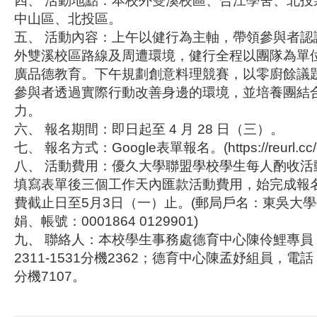
四、 活動地點：本校外雙溪校區、合江學舍、北投
中山區、北投區。
五、 活動內容：上午以健行為主軸，帶領參與者認
外雙溪校區路線及周遭環境，健行全程以團隊為單
廣品德教育。下午規劃創意料理競賽，以零廚餘議
參與者透過實際行動改善身邊的環境，並培養團結
力。
六、 報名期間：即日起至 4 月 28 日（三）。
七、 報名方式：Google表單報名。(https://reurl.cc/
八、 活動費用：優久大學聯盟學校學生每人酌收活
填寫表單後三個工作天內匯款活動費用，始完成報
費截止日至5月3日（一）止。(郵局戶名：東吳大
娟、帳號：0001864 0129901)
九、 聯絡人：本校學生事務處德育中心陳伶鯉專員
2311-1531分機2362；德育中心陳孟妤組員，電話：（
分機7107。