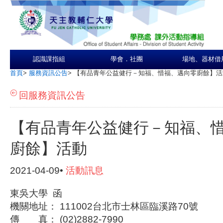
認識課指組
學會．社團
場地、器材借
首頁
>
服務資訊公告
>
【有品青年公益健行－知福、惜福、邁向零廚餘】活
回服務資訊公告
【有品青年公益健行－知福、
廚餘】活動
2021-04-09•
活動訊息
東吳大學 函
機關地址： 111002台北市士林區臨溪路70號
傳 真： (02)2882-7990