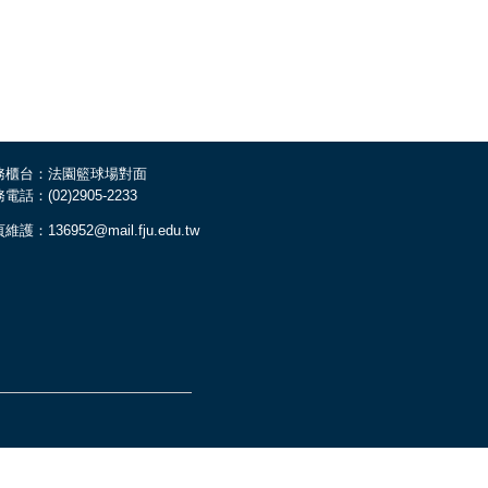
務櫃台：法園籃球場對面
電話：(02)2905-2233
維護：136952@mail.fju.edu.tw