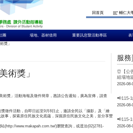
回首頁
輔仁大
社團
場地、器材借用
重要訊息暨活動專區
表
美術獎」
服務
AH美術獎」
⏰【公告
組場地
2026-08-
PAH美術獎」活動海報及徵件簡章，惠請公告週知，廣為宣傳，請查
📢11
2026-08-
H美術獎徵件活動，自即日起至9月8日止，邀請全民以「攝影」及「繪
化故事，探索原住民族文化底蘊，深掘原住民族文化之美，並分享豐
📢11
://www.makapah.com.tw/)瀏覽查詢，或逕洽(02)2781-
2026-08-