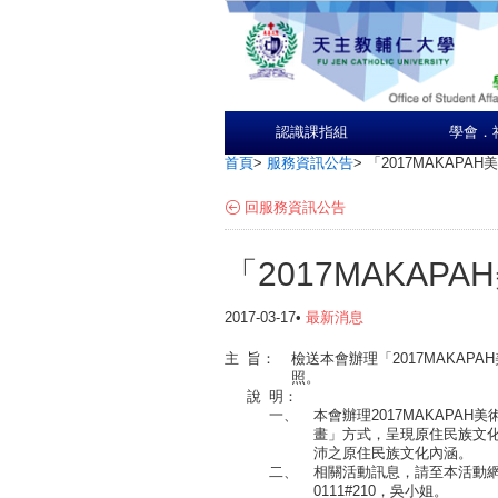
認識課指組
學會．
首頁
>
服務資訊公告
>
「2017MAKAPAH
回服務資訊公告
「2017MAKAP
2017-03-17•
最新消息
主
旨：
檢送本會辦理「2017MAKA
照。
說
明：
一、
本會辦理2017MAKAPA
畫」方式，呈現原住民族文
沛之原住民族文化內涵。
二、
相關活動訊息，請至本活動網站(http
0111#210，吳小姐。