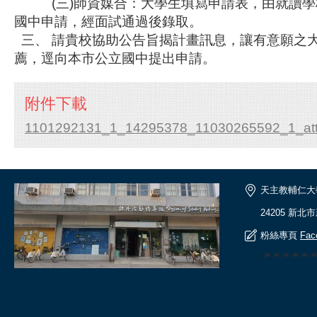
(三)師資媒合：大學生填寫申請表，由就讀學
國中申請，經面試通過後錄取。
三、 請貴校協助公告旨揭計畫訊息，讓有意願之
薦，逕向本市公立國中提出申請。
附件下載
1101292131_1_14295378_11030265592_1_att
天主教輔仁大
24205 新北
粉絲專頁
Fac
🎆🎆🎆🎆