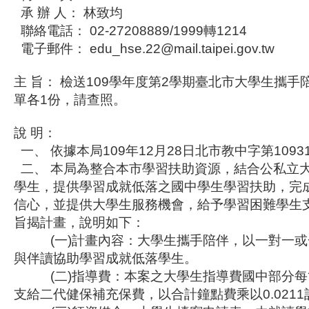
承 辦 人： 林致均
聯絡電話： 02-27208889/1999轉1214
電子郵件： edu_hse.22@mail.taipei.gov.tw
主 旨： 檢送109學年度第2學期臺北市大學生攜
單各1份，請查照。
說 明：
一、 依據本局109年12月28日北市教中字第1093
二、 本局為整合本市學習扶助資源，結合公私立
學生，提供學習成就低落之國中學生學習扶助，完
信心，並提供大學生服務機會，給予學習困難學生
旨揭計畫，說明如下：
(一)計畫內容：大學生攜手陪伴，以一對一或
與伴讀協助學習成就低落學生。
(二)指導費：本案之大學生指導費國中部分每節
支給二代健保補充保費，以合計鐘點費乘以0.021