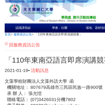
認識課指組
學會．社團
場地、器材借
首頁
>
服務資訊公告
>
「110年東南亞語言即席演講競賽」
回服務資訊公告
「110年東南亞語言即席演講競
2021-01-19•
活動訊息
文藻學校財團法人文藻外語大學 函
機關地址： 807679高雄市三民區民族一路900號
承 辦 人： 張允愷
聯絡電話： (07)3426031分機7802