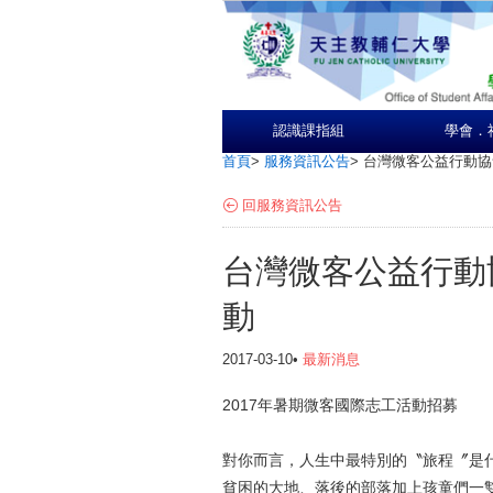
認識課指組
學會．
首頁
>
服務資訊公告
>
台灣微客公益行動協會
回服務資訊公告
台灣微客公益行動協
動
2017-03-10•
最新消息
2017
年暑期微客國際志工活動招募
對你而言，人生中最特別的〝旅程〞是
貧困的大地、落後的部落加上孩童們一