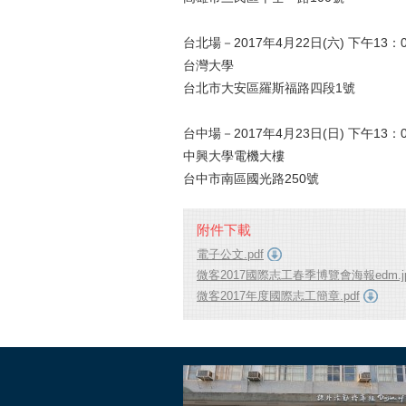
台北場－
2017
年
4
月
22
日
(
六
)
下午
13
：
台灣大學
台北市大安區羅斯福路四段
1
號
台中場－
2017
年
4
月
23
日
(
日
)
下午
13
：
中興大學
電機大樓
台中市南區國光路
250
號
附件下載
電子公文.pdf
微客2017國際志工春季博覽會海報edm.j
微客2017年度國際志工簡章.pdf