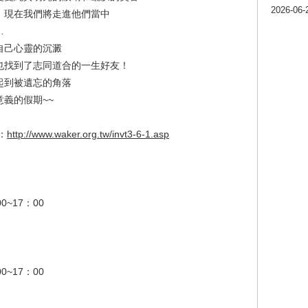
2026-06-
，現在我們將走進他們當中
…
自己心靈的沉澱
也找到了志同道合的一生好友！
起到被遺忘的角落
意義的假期
~~
：
http://www.waker.org.tw/invt3-6-1.asp
00~17
：
00
00~17
：
00