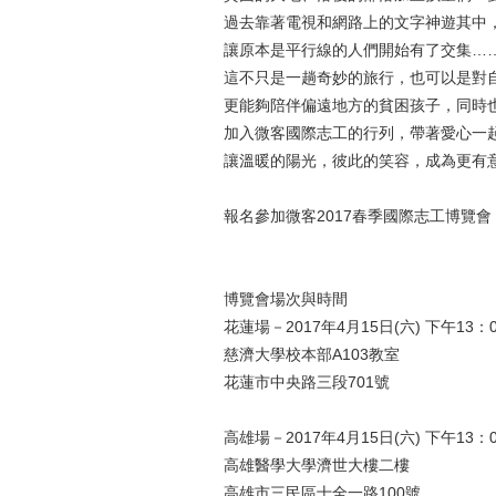
過去靠著電視和網路上的文字神遊其中
讓原本是平行
線的人們開始有了交集
…
這不只是一趟奇妙的旅行，也可以是對
更能夠陪伴偏遠地方的貧困孩子，同時
加入微客國際志工的行列，帶著愛心一
讓溫暖的陽光，彼此的笑容，成為更有
報名參加微客
2017
春季國際志工博覽會
博覽會場次與時間
花蓮場－
2017
年
4
月
15
日
(
六
)
下午
13
：
慈濟大學
校本部
A103
教室
花蓮市中央路三段
701
號
高雄場－
2017
年
4
月
15
日
(
六
)
下午
13
：
高雄醫學大學
濟世大樓二樓
高雄市三民區十全一路
100
號