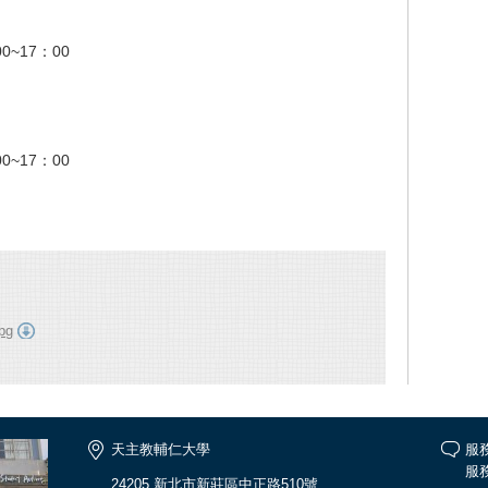
00~17
：
00
00~17
：
00
pg
天主教輔仁大學
服
服務
24205 新北市新莊區中正路510號