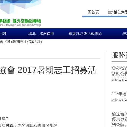
回首頁
輔仁大
社團
場地、器材借用
重要訊息暨活動專區
表
 2017暑期志工招募活動
服務
會 2017暑期志工招募活
💞公益
活動公告
2026-07-
115
2026-07-
檢送台
什麼
?
優惠專
紉公誼
雙雙純真明亮的眼睛和靦腆的笑容