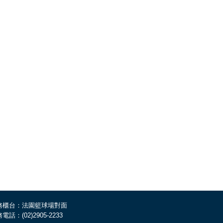
務櫃台：法園籃球場對面
電話：(02)2905-2233