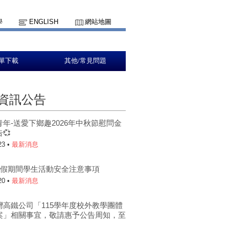
學
ENGLISH
網站地圖
單下載
其他/常見問題
資訊公告
青年-送愛下鄉趣2026年中秋節慰問金
💞
23 •
最新消息
年暑假期間學生活動安全注意事項
20 •
最新消息
灣高鐵公司「115學年度校外教學團體
案」相關事宜，敬請惠予公告周知，至
。