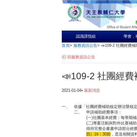
認識課指組
學會．
首頁
>
服務資訊公告
>
📣109-2 社團經
回服務資訊公告
📣109-2 社團
2021-01-04•
最新消息
一、
依據「社團經費補助核定辦法暨核
二、
申請補助經費事項：
(一)社團基本經費：每學期補
(二)專案活動與對外比賽補
得持完整企畫書申請部分經
四）16：30前
，
逕送相關資