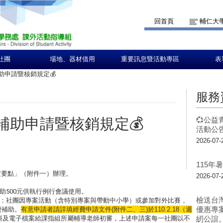
回首頁
輔仁大
社團
場地、器材借用
重要訊息暨活動專區
表
費補助申請暨核銷規定💰
服務
經費補助申請暨核銷規定💰
💞公益
活動公告
2026-07-
115
定要點」（附件一）辦理。
2026-07-
助500元供執行例行會議使用。
檢送台
助：社團因專案活動（
含特別專案與帶動中小學）或參加對外比賽，
優惠專
費補助。
有意申請者請詳填經費申請文件(附件二、三)於110.2.
18（週
料及電子檔案給課指組所屬輔導老師初審，
上述申請案每一社團以不
紉公誼