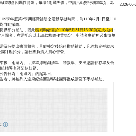
高聯總會因屬性特殊，每增1附屬團體，申請活動數得增加3項，
為
2026-06-
。
109學年度第2學期經費補助之活動舉辦時間，
為110年2月1日至110
為自動撤銷。
僅提供部分補助，
因此
獲補助者需於110年5月31日16:30前完成核銷
；
年7月間者，
亦需配合以上請款核銷作業規定，申請者事前務必審慎規
行需及時提出書面報告，
且經核定後始得撤銷補助，凡經核定補助未
社團評鑑扣分，請社團負責人費心督管。
結束後「兩週內」，持單據報銷清單、
請款單、支出憑證黏存單及合
指組輔導老師請款核銷。
以公告日為「兩週內」的起算日。
報告者，
將被列入違規紀錄而影響社團評鑑成績及下學期補助。
c