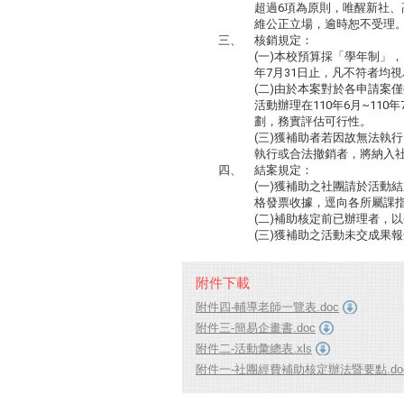
超過6項為原則，唯醒新社、
維公正立場，逾時恕不受理
三、
核銷規定：
(一)本校預算採「學年制」，
年7月31日止，
凡不符者均視
(二)由於本案對於各申請案
活動辦理在110年6月~110
劃，
務實評估可行性。
(三)獲補助者若因故無法執
執行或合法撤銷者，
將納入
四、
結案規定：
(一)獲補助之社團請於活動
格發票收據，
逕向各所屬課
(二)補助核定前已辦理者，
(三)獲補助之活動未交成果
附件下載
附件四-輔導老師一覽表.doc
附件三-簡易企畫書.doc
附件二-活動彙總表.xls
附件一-社團經費補助核定辦法暨要點.do