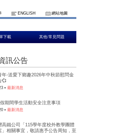
學
ENGLISH
網站地圖
單下載
其他/常見問題
資訊公告
青年-送愛下鄉趣2026年中秋節慰問金
💞
23 •
最新消息
年暑假期間學生活動安全注意事項
20 •
最新消息
灣高鐵公司「115學年度校外教學團體
案」相關事宜，敬請惠予公告周知，至
。