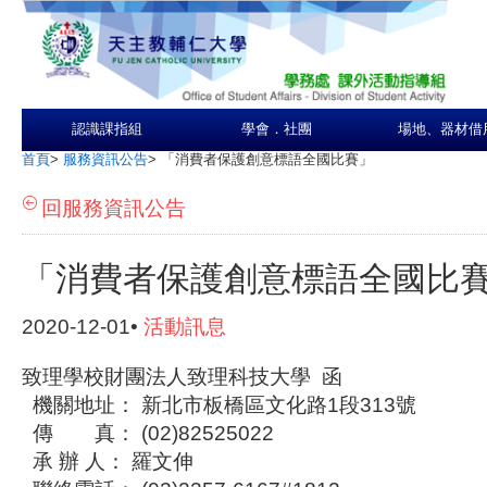
認識課指組
學會．社團
場地、器材借
首頁
>
服務資訊公告
>
「消費者保護創意標語全國比賽」
回服務資訊公告
「消費者保護創意標語全國比
2020-12-01•
活動訊息
致理學校財團法人致理科技大學 函
機關地址： 新北市板橋區文化路1段313號
傳 真： (02)82525022
承 辦 人： 羅文伸