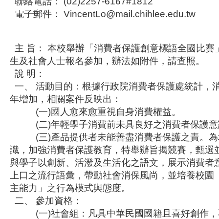
聯絡電話： (02)2257-6167#1812
電子郵件： VincentLo@mail.chihlee.edu.tw
主 旨： 本校舉辦「消費者保護創意標語全國比賽
生及社會人士報名參加，辦法如附件，請查照。
說 明：
一、 活動目的：根據行政院消費者保護處統計，
年增加，相關案件反映出：
(一)國人愈來愈重視自身消費權益。
(二)年輕學子消費前未具良好之消費者保護
(三)產品提供者未能善盡消費者保護之責。為
識，加強消費者保護教育，特舉辦旨揭競賽，甄選
與學子以創新、活潑及生活化之語文，展示消費者
上口之流行語彙，帶動社會消保風尚，並培養校園
主能力」之行為模式與態度。
二、 參加資格：
(一)社會組：凡具中華民國國籍且喜好創作，