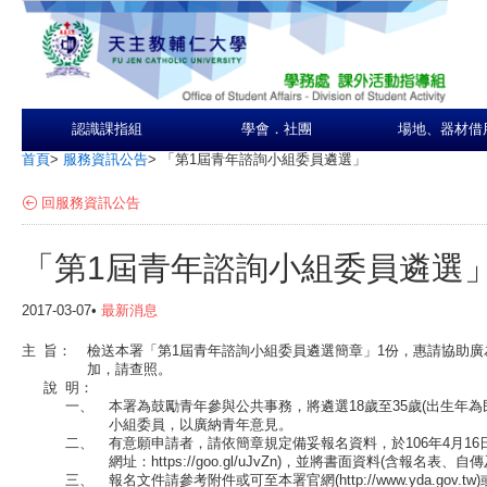
認識課指組
學會．社團
場地、器材借
首頁
>
服務資訊公告
>
「第1屆青年諮詢小組委員遴選」
回服務資訊公告
「第1屆青年諮詢小組委員遴選
2017-03-07•
最新消息
主
旨：
檢送本署「第1屆青年諮詢小組委員遴選簡章」1份，惠請協助
加，請查照。
說
明：
一、
本署為鼓勵青年參與公共事務，將遴選18歲至35歲(出生年為民
小組委員，以廣納青年意見。
二、
有意願申請者，請依簡章規定備妥報名資料，於106年4月16
網址：https://goo.gl/uJvZn)，並將書面資料(含報名
三、
報名文件請參考附件或可至本署官網(http://www.yda.go