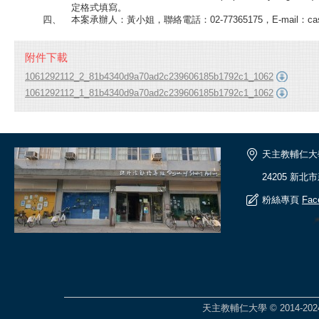
定格式填寫。
四、
本案承辦人：黃小姐，聯絡電話：02-77365175，E-mail：cassie6
附件下載
1061292112_2_81b4340d9a70ad2c239606185b1792c1_1062
1061292112_1_81b4340d9a70ad2c239606185b1792c1_1062
天主教輔仁大
24205 新北
粉絲專頁
Fac
天主教輔仁大學 © 2014-2