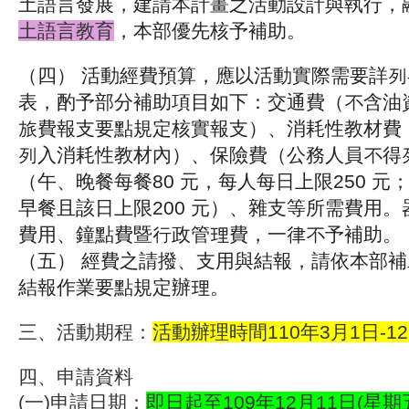
土語言發展，建請本計畫之活動設計與執行，
土語言教育
，本部優先核予補助。
（四） 活動經費預算，應以活動實際需要詳
表，酌
予部分補助項目如下：交通費（不含油
旅費報
支要點規定核實報支）、消耗性教材費
列入消耗
性教材內）、保險費（公務人員不得
（午、晚餐每餐
80 元，每人每日上限250 元
早餐且該日上限
200 元）、雜支等所需費用
費用、鐘點費暨行
政管理費，一律不予補助。
（五） 經費之請撥、支用與結報，請依本部
結報作業要點規定辦理。
三、活動期程：
活動辦理時間110年3月1日-1
四、申請資料
(一)申請日期：
即日起至109年12月11日(星期五