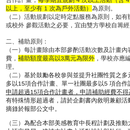
以上，至少有 1 次為戶外活動）
為原則。
（二）活動規劃以定時定點服務為原則，如有
或校外 參觀活動之必要，宜由雙方學校自籌
二、補助原則：
（一）每計畫除由本部參酌活動次數及計畫內
費，
補助額度最高以3萬元為限外
，學校亦應
理。
（二）
基於鼓勵各校參與並提升社團性質之多
多以15
項合作計畫、單一社團最多以5 項合作
申請超過15項合作計畫者，申請補助經費不得
有特殊情
形超過者，請於企劃書內敘明兼顧活
摘錄於報
部公文中。
（三）
為配合本部美感教育中長程計劃及推動