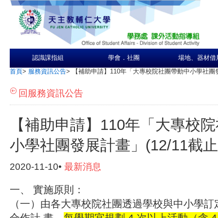
認識課指組
學會．社團
場地、器材借
首頁
>
服務資訊公告
>
【補助申請】110年「大專校院社團帶動中小學社團發展
回服務資訊公告
【補助申請】110年「大專校
小學社團發展計畫」(12/11截止
2020-11-10•
最新消息
一、 實施原則：
（一）由各大專校院社團透過學校與中小學訂
合作計 畫，
每學期宜規劃 4 次以上活動（含 4