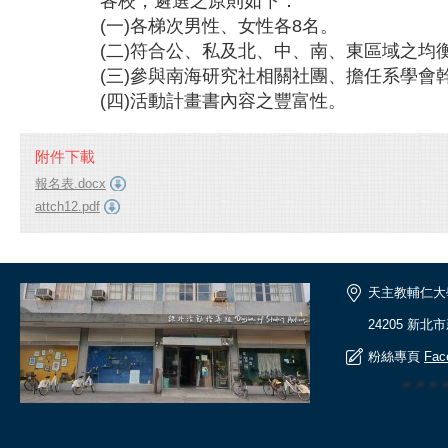
各校，遴選之原則如下：
(一)各梯次男性、女性各8名。
(二)符合公、私及北、中、南、東區域之均
(三)參與南海研究社相關社團、擔任系學會
(四)活動計畫書內容之豐富性。
附件下載
報名表.docx
attch12.pdf
天主教輔仁大
24205 新北
粉絲專頁
Fac
🎆🎆