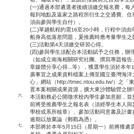
(一)通過本部遴選者後續須繳交報名費，每人
報到地點及返家之路程所衍生之交通費、住
須由參與學生自付）。
(二)單趟航程約需16至20小時，行程中須
船身高低落差問題，爰推薦時應考量學生之
(三)活動第4天須繳交研習心得。
(四)參與學生須配合本活動賦予之任務，辦
（如成立南海相關研究社團、撰寫專題報告
章媒體分享心得...等），獲選學生須於本年
廣事宜之成果資料檔案上傳至國立臺灣海洋
心」網站（http://tmec.ntou.edu.t
置本案相關成果資源，擴大東沙體驗營之辦
六、
本活動務必公開徵求校內學生參加意願，並於
前將受推薦學生之報名表（須經學生本人與
學校或系所核章）、參加活動同意書及計畫
逾期以放棄論（郵戳為憑）。
七、
本部將於本年5月15日（星期一）前將獲遴