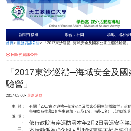
認識課指組
學會．社團
場地、器材借
首頁
>
服務資訊公告
>
「2017東沙巡禮─海域安全及國家公園生態體驗營」
回服務資訊公告
「2017東沙巡禮─海域安全及
驗營」
2017-03-03•
最新消息
主
旨：
有關「2017東沙巡禮─海域安全及國家公園生態體驗營」活動，
每梯次各推薦2名學生參加（正取1名、備取1名），詳如說
說
明：
一、
依行政院海岸巡防署本年2月2日署巡安字第10
二、
本活動係為強化國人對我國南海主權及海洋