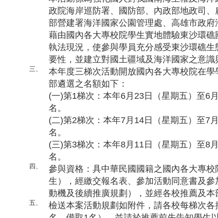
政院海岸巡防署、國防部、內政部地政司、
部營建署海洋國家公園管理處、高雄市政府
藉由國內各大專校院學生實地體驗東沙環礁
執法現況，使參與學員充分感受東沙環礁生
要性，並建立對國土疆域及海洋國家之意識
三、
本年度三梯次活動開放國內各大專校院在學
部遴選之名額如下：
(一)第1梯次：本年6月23日（星期五）至6
名。
(二)第2梯次：本年7月14日（星期五）至7
名。
(三)第3梯次：本年8月11日（星期五）至8
名。
四、
參與資格：具中華民國國籍之國內各大專校
生），經繳交報名表、參加活動同意書及參
動機及後續推廣規劃），並經各校推薦及本
五、
檢送本案活動規劃如附件，請各校每梯次各
名、備取1名），並請於推薦前先告知學生