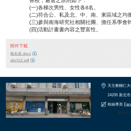
各校，遴選之原則如下：
(一)各梯次男性、女性各8名。
(二)符合公、私及北、中、南、東區域之均
(三)參與南海研究社相關社團、擔任系學會
(四)活動計畫書內容之豐富性。
附件下載
報名表.docx
attch12.pdf
天主教輔仁大
24205 新北
粉絲專頁
Fac
🎆🎆