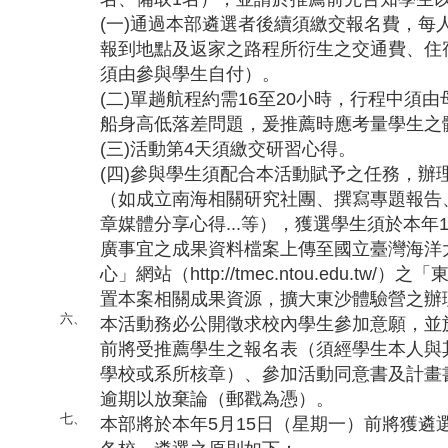
(一)通過本部遴選者後續須繳交報名費，每人
報到地點及返家之路程所衍生之交通費、住
須由參與學生自付）。
(二)單趟航程約需16至20小時，行程中須
船身高低落差問題，爰推薦時應考量學生之
(三)活動第4天須繳交研習心得。
(四)參與學生須配合本活動賦予之任務，辦
（如成立南海相關研究社團、撰寫專題報告
章媒體分享心得...等），獲選學生須於本年
廣事宜之成果資料檔案上傳至國立臺灣海洋
心」網站（http://tmec.ntou.edu.t
置本案相關成果資源，擴大東沙體驗營之辦
六、
本活動務必公開徵求校內學生參加意願，並於
前將受推薦學生之報名表（須經學生本人與
學校或系所核章）、參加活動同意書及計畫
逾期以放棄論（郵戳為憑）。
七、
本部將於本年5月15日（星期一）前將獲遴