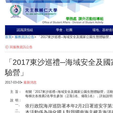
認識課指組
學會．社團
場地、器材借
首頁
>
服務資訊公告
>
「2017東沙巡禮─海域安全及國家公園生態體驗營」
回服務資訊公告
「2017東沙巡禮─海域安全及
驗營」
2017-03-03•
最新消息
主
旨：
有關「2017東沙巡禮─海域安全及國家公園生態體驗營」活動，
每梯次各推薦2名學生參加（正取1名、備取1名），詳如說
說
明：
一、
依行政院海岸巡防署本年2月2日署巡安字第10
二、
本活動係為強化國人對我國南海主權及海洋