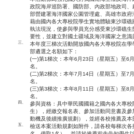
政院海岸巡防署、國防部、內政部地政司、
部營建署海洋國家公園管理處、高雄市政府
藉由國內各大專校院學生實地體驗東沙環礁
執法現況，使參與學員充分感受東沙環礁生
要性，並建立對國土疆域及海洋國家之意識
三、
本年度三梯次活動開放國內各大專校院在學
部遴選之名額如下：
(一)第1梯次：本年6月23日（星期五）至6
名。
(二)第2梯次：本年7月14日（星期五）至7
名。
(三)第3梯次：本年8月11日（星期五）至8
名。
四、
參與資格：具中華民國國籍之國內各大專校
生），經繳交報名表、參加活動同意書及參
動機及後續推廣規劃），並經各校推薦及本
五、
檢送本案活動規劃如附件，請各校每梯次各
名、備取1名），並請於推薦前先告知學生