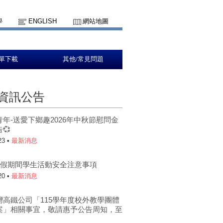
學
ENGLISH
網站地圖
單下載
其他/常見問題
資訊公告
青年-送愛下鄉趣2026年中秋節慰問金
💞
23 •
最新消息
年暑假期間學生活動安全注意事項
20 •
最新消息
灣高鐵公司「115學年度校外教學團體
案」相關事宜，敬請惠予公告周知，至
。