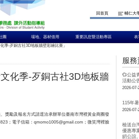
回首頁
輔仁大
社團
場地、器材借用
重要訊息暨活動專區
表
文化季-歹銅古社3D地板牆壁彩繪比賽」
服務
活文化季-歹銅古社3D地板牆
💞公益
活動公告
2026-07-
115
2026-07-
法、獎勵及報名方式請逕洽承辦單位臺南市灣裡黃金商圈發
21823；電子信箱：qmomo1005@gmail.com；微笑灣裡臉
檢送台
優惠專
紉公誼