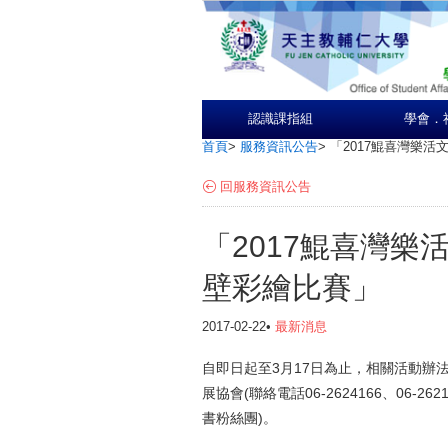
認識課指組
學會．
首頁
>
服務資訊公告
>
「2017鯤喜灣樂活
回服務資訊公告
「2017鯤喜灣樂
壁彩繪比賽」
2017-02-22•
最新消息
自即日起至3月17日為止，相關活動辦
展協會(聯絡電話06-2624166、06-26
書粉絲團)。