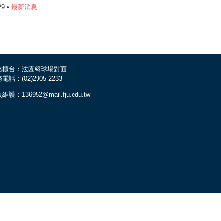
29 •
最新消息
務櫃台：法園籃球場對面
電話：(02)2905-2233
維護：136952@mail.fju.edu.tw