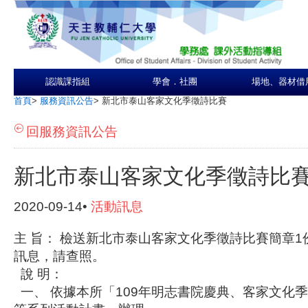
認識課指組
學會．社團
場地、器材借
首頁
>
服務資訊公告
>
新北市泰山客家文化季徵詩比賽
回服務資訊公告
新北市泰山客家文化季徵詩比
2020-09-14•
活動訊息
主 旨： 檢送新北市泰山客家文化季徵詩比賽簡章
訊息，請查照。
說 明：
一、 依據本所「109年明志書院慶典、客家文化季