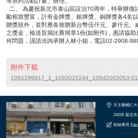
等系列活動計畫」辦理。
二、 為慶祝新北市泰山區設治70周年，特舉辦徵
勵相當豐富，計有金牌獎、銀牌獎、銅牌獎各4名以
贈獎狀外，並對應各致贈新台幣伍仟元、參仟元、
之獎金，檢送旨揭比賽簡章1份(如附件)，惠請協
何問題，謹請洽詢承辦人林小姐，電話02-2908-98
附件下載
1091299917_1_1092015244_109d2003053-01
天主教輔仁大
24205 新北
粉絲專頁
Fac
🎆🎆🎆🎆🎆